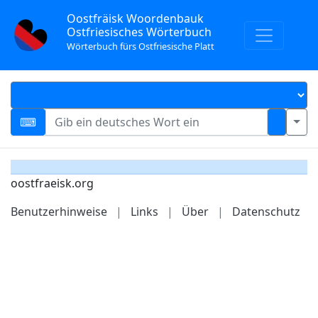
Oostfräisk Woordenbauk
Ostfriesisches Wörterbuch
Wörterbuch fürs Ostfriesische Platt
oostfraeisk.org
Benutzerhinweise
|
Links
|
Über
|
Datenschutz