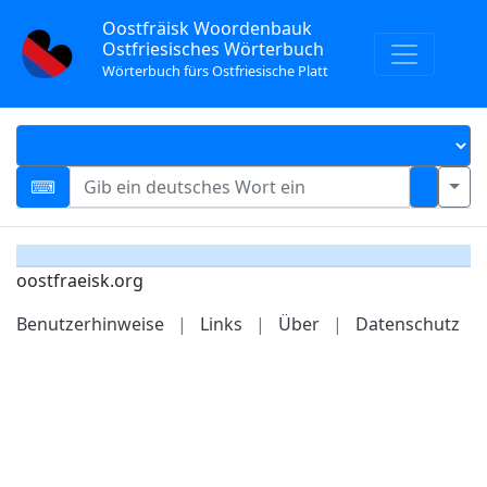
Oostfräisk Woordenbauk
Ostfriesisches Wörterbuch
Wörterbuch fürs Ostfriesische Platt
oostfraeisk.org
Benutzerhinweise
|
Links
|
Über
|
Datenschutz