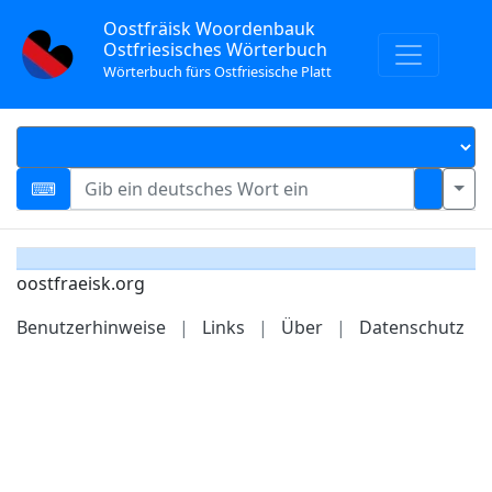
Oostfräisk Woordenbauk
Ostfriesisches Wörterbuch
Wörterbuch fürs Ostfriesische Platt
oostfraeisk.org
Benutzerhinweise
|
Links
|
Über
|
Datenschutz