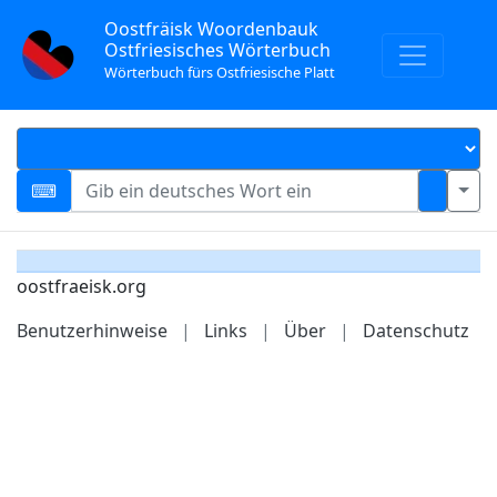
Oostfräisk Woordenbauk
Ostfriesisches Wörterbuch
Wörterbuch fürs Ostfriesische Platt
oostfraeisk.org
Benutzerhinweise
|
Links
|
Über
|
Datenschutz