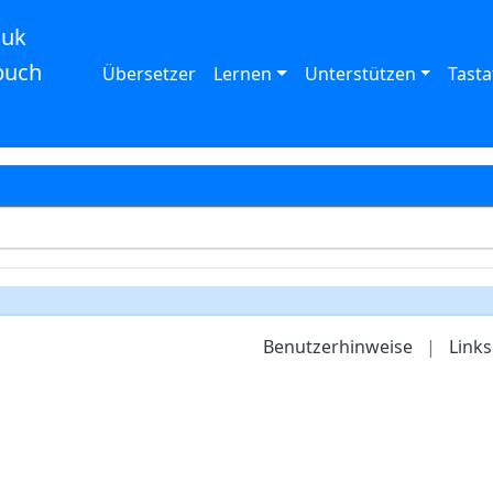
auk
buch
Übersetzer
Lernen
Unterstützen
Tasta
Benutzerhinweise
|
Links