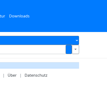
tur
Downloads
|
Über
|
Datenschutz