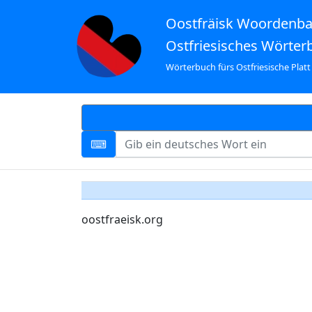
Oostfräisk Woordenb
Ostfriesisches Wörter
Wörterbuch fürs Ostfriesische Platt
oostfraeisk.org