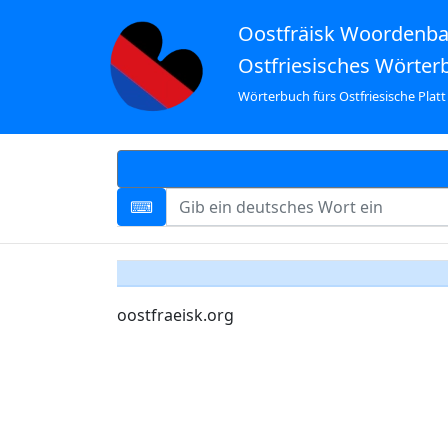
Oostfräisk Woordenb
Ostfriesisches Wörter
Wörterbuch fürs Ostfriesische Platt
oostfraeisk.org