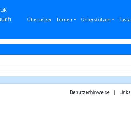
auk
buch
Übersetzer
Lernen
Unterstützen
Tasta
Benutzerhinweise
|
Links