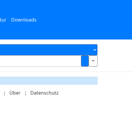
tur
Downloads
|
Über
|
Datenschutz