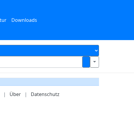
tur
Downloads
|
Über
|
Datenschutz