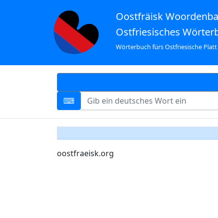
Oostfräisk Woordenb
Ostfriesisches Wörter
Wörterbuch fürs Ostfriesische Platt
oostfraeisk.org