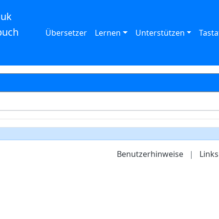
auk
buch
Übersetzer
Lernen
Unterstützen
Tasta
Benutzerhinweise
|
Links