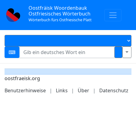
Oostfräisk Woordenbauk
Ostfriesisches Wörterbuch
Wörterbuch fürs Ostfriesische Platt
oostfraeisk.org
Benutzerhinweise
|
Links
|
Über
|
Datenschutz