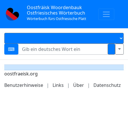
Oostfräisk Woordenbauk
Ostfriesisches Wörterbuch
Wörterbuch fürs Ostfriesische Platt
oostfraeisk.org
Benutzerhinweise
|
Links
|
Über
|
Datenschutz