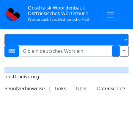
Oostfräisk Woordenbauk
Ostfriesisches Wörterbuch
Wörterbuch fürs Ostfriesische Platt
oostfraeisk.org
Benutzerhinweise
|
Links
|
Über
|
Datenschutz