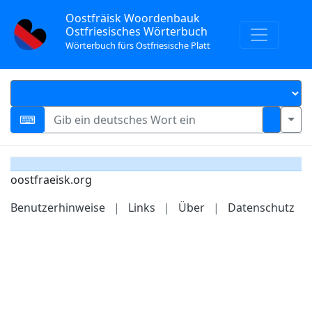
Oostfräisk Woordenbauk
Ostfriesisches Wörterbuch
Wörterbuch fürs Ostfriesische Platt
oostfraeisk.org
Benutzerhinweise
|
Links
|
Über
|
Datenschutz