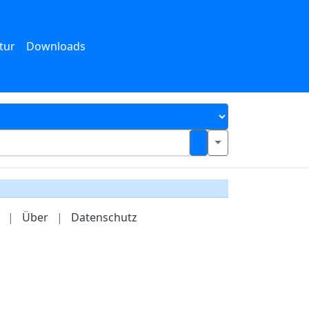
tur
Downloads
|
Über
|
Datenschutz