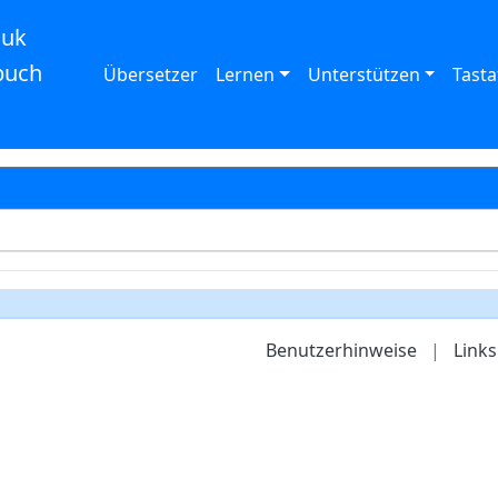
auk
buch
Übersetzer
Lernen
Unterstützen
Tasta
Benutzerhinweise
|
Links