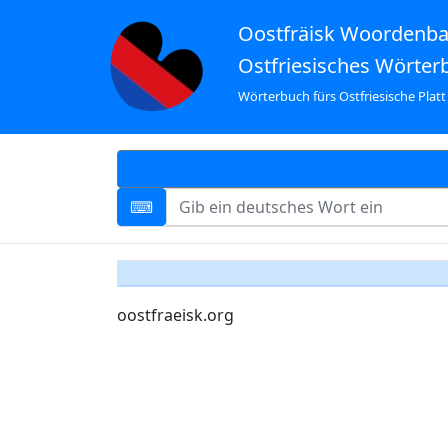
Oostfräisk Woordenb
Ostfriesisches Wörter
Wörterbuch fürs Ostfriesische Platt
oostfraeisk.org