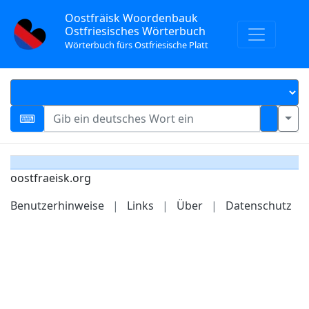
Oostfräisk Woordenbauk
Ostfriesisches Wörterbuch
Wörterbuch fürs Ostfriesische Platt
oostfraeisk.org
Benutzerhinweise
|
Links
|
Über
|
Datenschutz