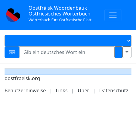
Oostfräisk Woordenbauk
Ostfriesisches Wörterbuch
Wörterbuch fürs Ostfriesische Platt
oostfraeisk.org
Benutzerhinweise
|
Links
|
Über
|
Datenschutz