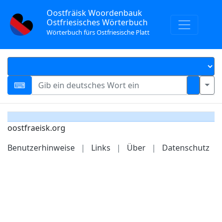
Oostfräisk Woordenbauk
Ostfriesisches Wörterbuch
Wörterbuch fürs Ostfriesische Platt
oostfraeisk.org
Benutzerhinweise
|
Links
|
Über
|
Datenschutz