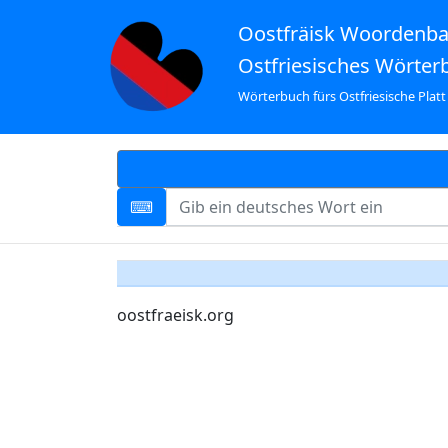
Oostfräisk Woordenb
Ostfriesisches Wörter
Wörterbuch fürs Ostfriesische Platt
oostfraeisk.org