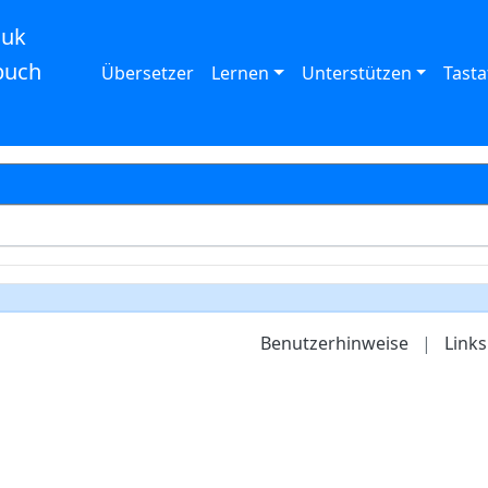
auk
buch
Übersetzer
Lernen
Unterstützen
Tasta
Benutzerhinweise
|
Links