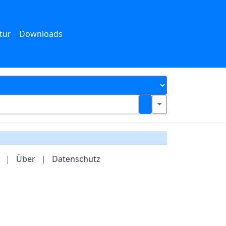
tur
Downloads
|
Über
|
Datenschutz