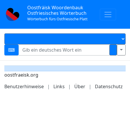
Oostfräisk Woordenbauk
Ostfriesisches Wörterbuch
Wörterbuch fürs Ostfriesische Platt
oostfraeisk.org
Benutzerhinweise
|
Links
|
Über
|
Datenschutz