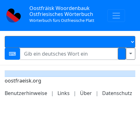
Oostfräisk Woordenbauk
Ostfriesisches Wörterbuch
Wörterbuch fürs Ostfriesische Platt
oostfraeisk.org
Benutzerhinweise
|
Links
|
Über
|
Datenschutz