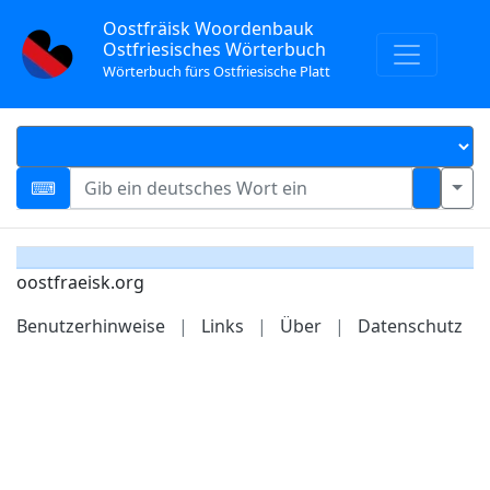
Oostfräisk Woordenbauk
Ostfriesisches Wörterbuch
Wörterbuch fürs Ostfriesische Platt
oostfraeisk.org
Benutzerhinweise
|
Links
|
Über
|
Datenschutz