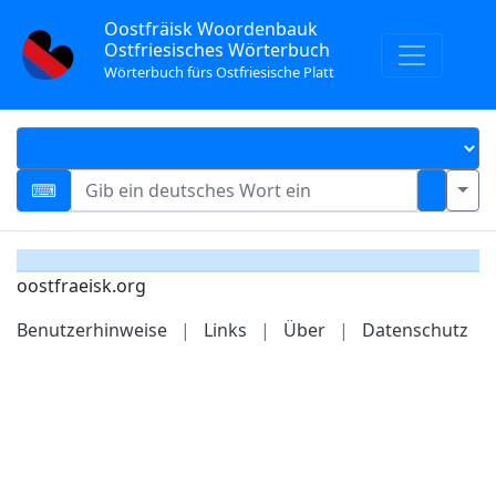
Oostfräisk Woordenbauk
Ostfriesisches Wörterbuch
Wörterbuch fürs Ostfriesische Platt
oostfraeisk.org
Benutzerhinweise
|
Links
|
Über
|
Datenschutz