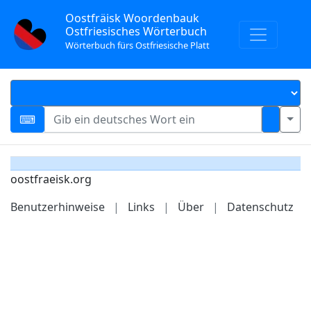
Oostfräisk Woordenbauk
Ostfriesisches Wörterbuch
Wörterbuch fürs Ostfriesische Platt
oostfraeisk.org
Benutzerhinweise
|
Links
|
Über
|
Datenschutz