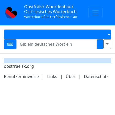
Oostfräisk Woordenbauk
Ostfriesisches Wörterbuch
Wörterbuch fürs Ostfriesische Platt
oostfraeisk.org
Benutzerhinweise
|
Links
|
Über
|
Datenschutz