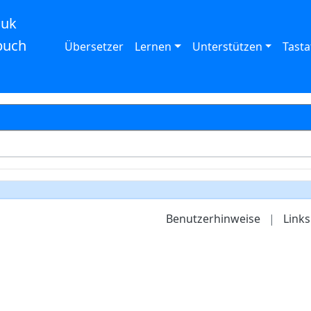
auk
buch
Übersetzer
Lernen
Unterstützen
Tasta
Benutzerhinweise
|
Links