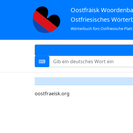
Oostfräisk Woordenb
Ostfriesisches Wörter
Wörterbuch fürs Ostfriesische Platt
oostfraeisk.org