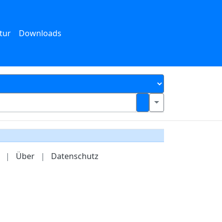
tur
Downloads
|
Über
|
Datenschutz