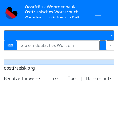
Oostfräisk Woordenbauk
Ostfriesisches Wörterbuch
Wörterbuch fürs Ostfriesische Platt
oostfraeisk.org
Benutzerhinweise
|
Links
|
Über
|
Datenschutz