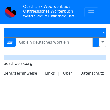
Oostfräisk Woordenbauk
Ostfriesisches Wörterbuch
Wörterbuch fürs Ostfriesische Platt
oostfraeisk.org
Benutzerhinweise
|
Links
|
Über
|
Datenschutz