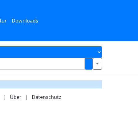
tur
Downloads
|
Über
|
Datenschutz