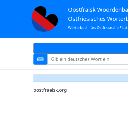
Oostfräisk Woordenb
Ostfriesisches Wörter
Wörterbuch fürs Ostfriesische Platt
oostfraeisk.org