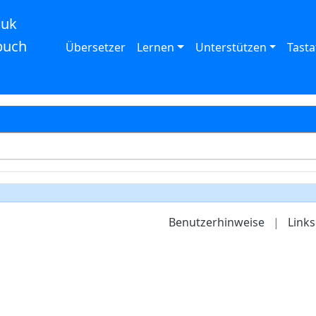
auk
buch
Übersetzer
Lernen
Unterstützen
Tasta
Benutzerhinweise
|
Links