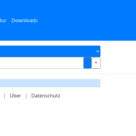
tur
Downloads
|
Über
|
Datenschutz