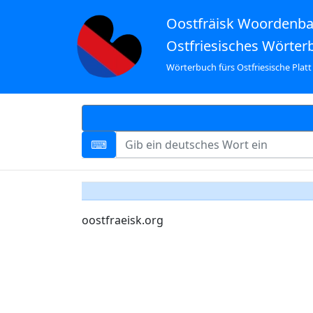
Oostfräisk Woordenb
Ostfriesisches Wörter
Wörterbuch fürs Ostfriesische Platt
oostfraeisk.org