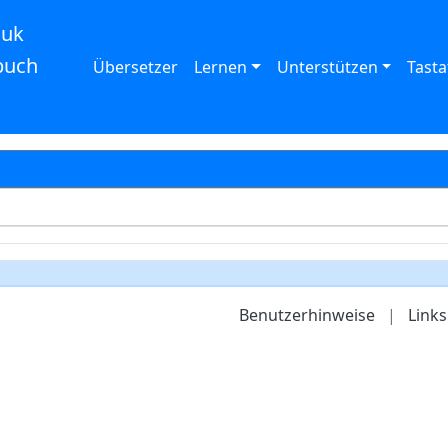
auk
buch
Übersetzer
Lernen
Unterstützen
Tasta
Benutzerhinweise
|
Links