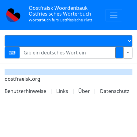
Oostfräisk Woordenbauk
Ostfriesisches Wörterbuch
Wörterbuch fürs Ostfriesische Platt
oostfraeisk.org
Benutzerhinweise
|
Links
|
Über
|
Datenschutz