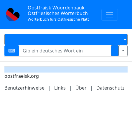
Oostfräisk Woordenbauk
Ostfriesisches Wörterbuch
Wörterbuch fürs Ostfriesische Platt
oostfraeisk.org
Benutzerhinweise
|
Links
|
Über
|
Datenschutz