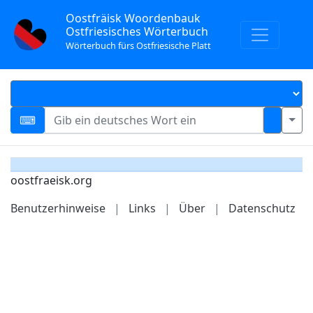
Oostfräisk Woordenbauk
Ostfriesisches Wörterbuch
Wörterbuch fürs Ostfriesische Platt
oostfraeisk.org
Benutzerhinweise
|
Links
|
Über
|
Datenschutz