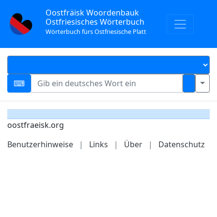
Oostfräisk Woordenbauk
Ostfriesisches Wörterbuch
Wörterbuch fürs Ostfriesische Platt
oostfraeisk.org
Benutzerhinweise
|
Links
|
Über
|
Datenschutz