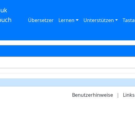
auk
buch
Übersetzer
Lernen
Unterstützen
Tasta
Benutzerhinweise
|
Links