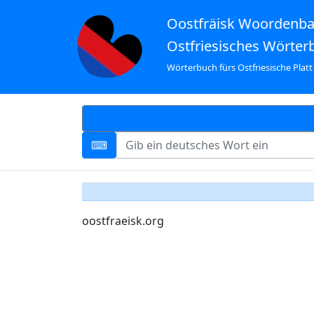
Oostfräisk Woordenb
Ostfriesisches Wörter
Wörterbuch fürs Ostfriesische Platt
oostfraeisk.org