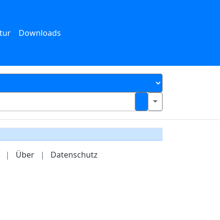
tur
Downloads
|
Über
|
Datenschutz