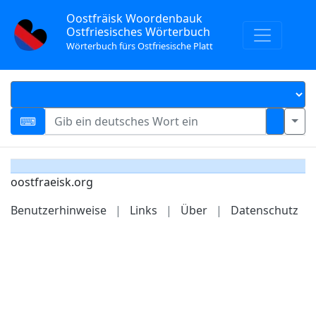
Oostfräisk Woordenbauk
Ostfriesisches Wörterbuch
Wörterbuch fürs Ostfriesische Platt
oostfraeisk.org
Benutzerhinweise
|
Links
|
Über
|
Datenschutz