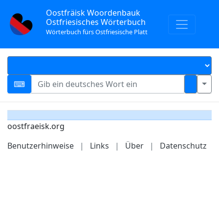
Oostfräisk Woordenbauk
Ostfriesisches Wörterbuch
Wörterbuch fürs Ostfriesische Platt
oostfraeisk.org
Benutzerhinweise
|
Links
|
Über
|
Datenschutz