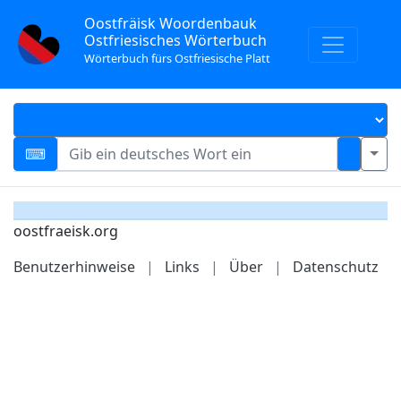
Oostfräisk Woordenbauk
Ostfriesisches Wörterbuch
Wörterbuch fürs Ostfriesische Platt
oostfraeisk.org
Benutzerhinweise
|
Links
|
Über
|
Datenschutz