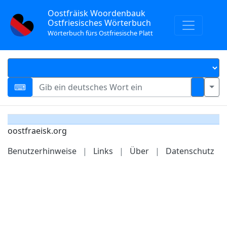
Oostfräisk Woordenbauk
Ostfriesisches Wörterbuch
Wörterbuch fürs Ostfriesische Platt
oostfraeisk.org
Benutzerhinweise
|
Links
|
Über
|
Datenschutz