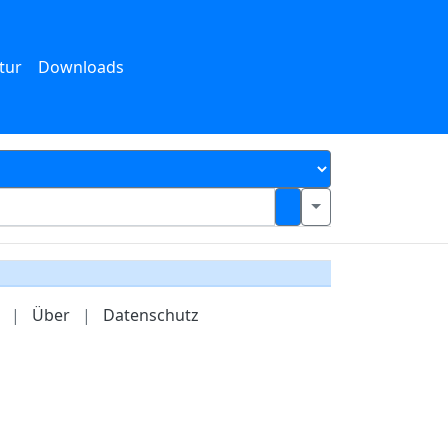
tur
Downloads
|
Über
|
Datenschutz