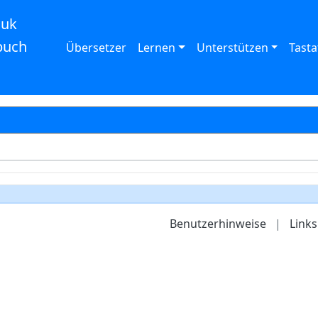
auk
buch
Übersetzer
Lernen
Unterstützen
Tasta
Benutzerhinweise
|
Links