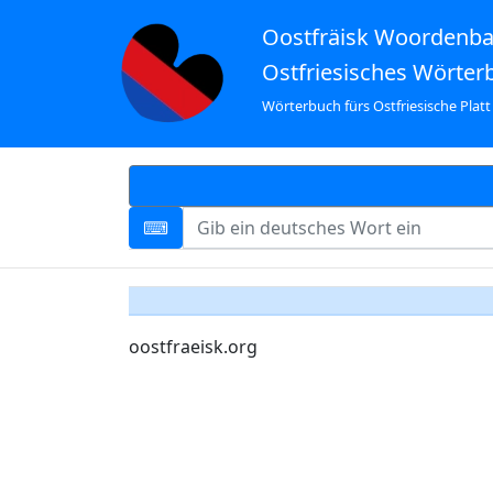
Oostfräisk Woordenb
Ostfriesisches Wörter
Wörterbuch fürs Ostfriesische Platt
oostfraeisk.org