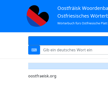
Oostfräisk Woordenb
Ostfriesisches Wörter
Wörterbuch fürs Ostfriesische Platt
oostfraeisk.org