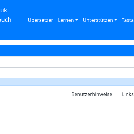
auk
buch
Übersetzer
Lernen
Unterstützen
Tasta
Benutzerhinweise
|
Links