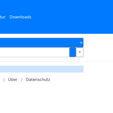
tur
Downloads
|
Über
|
Datenschutz