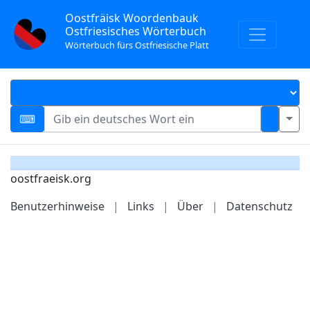
Oostfräisk Woordenbauk
Ostfriesisches Wörterbuch
Wörterbuch fürs Ostfriesische Platt
oostfraeisk.org
Benutzerhinweise
|
Links
|
Über
|
Datenschutz