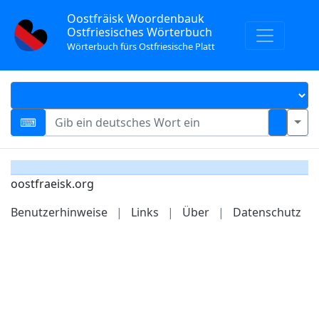
Oostfräisk Woordenbauk
Ostfriesisches Wörterbuch
Wörterbuch fürs Ostfriesische Platt
oostfraeisk.org
Benutzerhinweise
|
Links
|
Über
|
Datenschutz