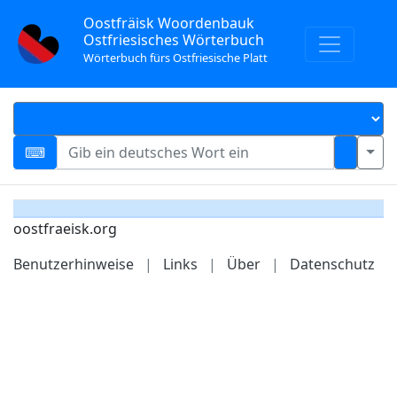
Oostfräisk Woordenbauk
Ostfriesisches Wörterbuch
Wörterbuch fürs Ostfriesische Platt
oostfraeisk.org
Benutzerhinweise
|
Links
|
Über
|
Datenschutz