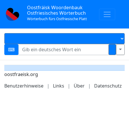
Oostfräisk Woordenbauk
Ostfriesisches Wörterbuch
Wörterbuch fürs Ostfriesische Platt
oostfraeisk.org
Benutzerhinweise
|
Links
|
Über
|
Datenschutz