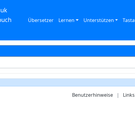
auk
buch
Übersetzer
Lernen
Unterstützen
Tasta
Benutzerhinweise
|
Links