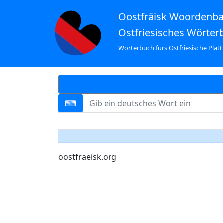
Oostfräisk Woordenb
Ostfriesisches Wörter
Wörterbuch fürs Ostfriesische Platt
oostfraeisk.org