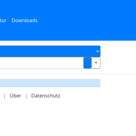
tur
Downloads
|
Über
|
Datenschutz