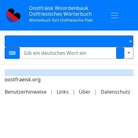
Oostfräisk Woordenbauk
Ostfriesisches Wörterbuch
Wörterbuch fürs Ostfriesische Platt
oostfraeisk.org
Benutzerhinweise
|
Links
|
Über
|
Datenschutz