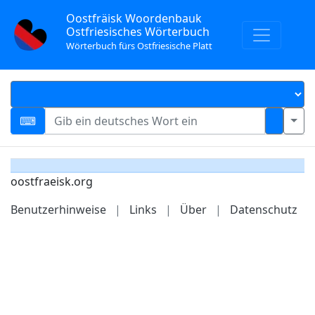
Oostfräisk Woordenbauk
Ostfriesisches Wörterbuch
Wörterbuch fürs Ostfriesische Platt
oostfraeisk.org
Benutzerhinweise
|
Links
|
Über
|
Datenschutz