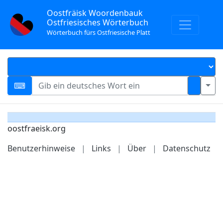
Oostfräisk Woordenbauk
Ostfriesisches Wörterbuch
Wörterbuch fürs Ostfriesische Platt
oostfraeisk.org
Benutzerhinweise
|
Links
|
Über
|
Datenschutz