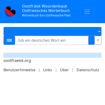
Oostfräisk Woordenbauk
Ostfriesisches Wörterbuch
Wörterbuch fürs Ostfriesische Platt
oostfraeisk.org
Benutzerhinweise
|
Links
|
Über
|
Datenschutz