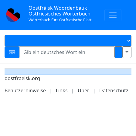
Oostfräisk Woordenbauk
Ostfriesisches Wörterbuch
Wörterbuch fürs Ostfriesische Platt
oostfraeisk.org
Benutzerhinweise
|
Links
|
Über
|
Datenschutz