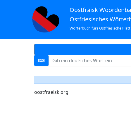
Oostfräisk Woordenb
Ostfriesisches Wörter
Wörterbuch fürs Ostfriesische Platt
oostfraeisk.org