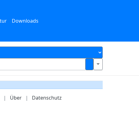
tur
Downloads
|
Über
|
Datenschutz