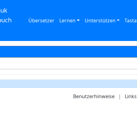
auk
buch
Übersetzer
Lernen
Unterstützen
Tasta
Benutzerhinweise
|
Links