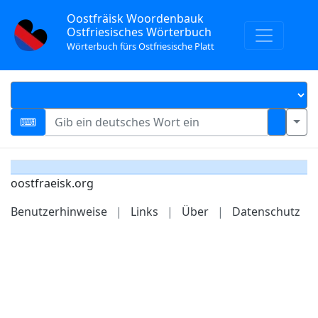
Oostfräisk Woordenbauk
Ostfriesisches Wörterbuch
Wörterbuch fürs Ostfriesische Platt
oostfraeisk.org
Benutzerhinweise
|
Links
|
Über
|
Datenschutz